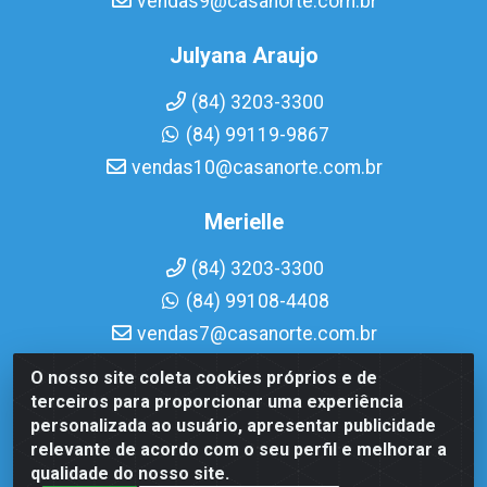
vendas9@casanorte.com.br
Julyana Araujo
(84) 3203-3300
(84) 99119-9867
vendas10@casanorte.com.br
Merielle
(84) 3203-3300
(84) 99108-4408
vendas7@casanorte.com.br
O nosso site coleta cookies próprios e de
Casa Norte LTDA - Av. Interventor Mário Câmara, 1815 -
terceiros para proporcionar uma experiência
Dix-Sept Rosado, Natal/RN - CEP 59054-600 - CNPJ
personalizada ao usuário, apresentar publicidade
08.713.513/0001-51
relevante de acordo com o seu perfil e melhorar a
qualidade do nosso site.