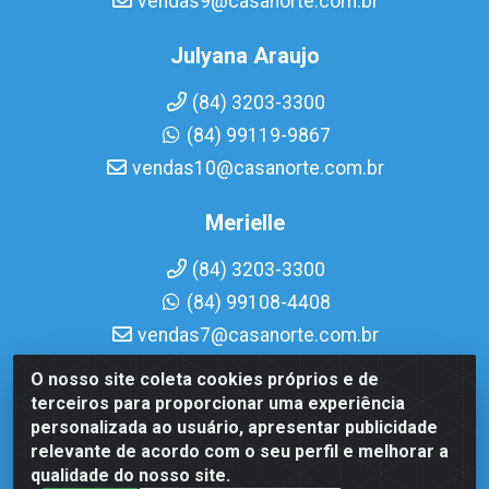
vendas9@casanorte.com.br
Julyana Araujo
(84) 3203-3300
(84) 99119-9867
vendas10@casanorte.com.br
Merielle
(84) 3203-3300
(84) 99108-4408
vendas7@casanorte.com.br
O nosso site coleta cookies próprios e de
Casa Norte LTDA - Av. Interventor Mário Câmara, 1815 -
terceiros para proporcionar uma experiência
Dix-Sept Rosado, Natal/RN - CEP 59054-600 - CNPJ
personalizada ao usuário, apresentar publicidade
08.713.513/0001-51
relevante de acordo com o seu perfil e melhorar a
qualidade do nosso site.