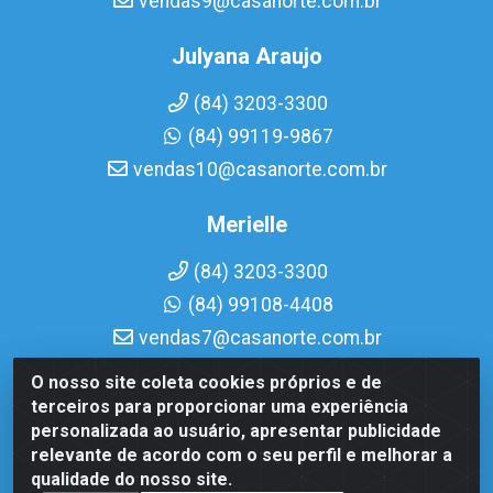
vendas9@casanorte.com.br
Julyana Araujo
(84) 3203-3300
(84) 99119-9867
vendas10@casanorte.com.br
Merielle
(84) 3203-3300
(84) 99108-4408
vendas7@casanorte.com.br
O nosso site coleta cookies próprios e de
Casa Norte LTDA - Av. Interventor Mário Câmara, 1815 -
terceiros para proporcionar uma experiência
Dix-Sept Rosado, Natal/RN - CEP 59054-600 - CNPJ
personalizada ao usuário, apresentar publicidade
08.713.513/0001-51
relevante de acordo com o seu perfil e melhorar a
qualidade do nosso site.