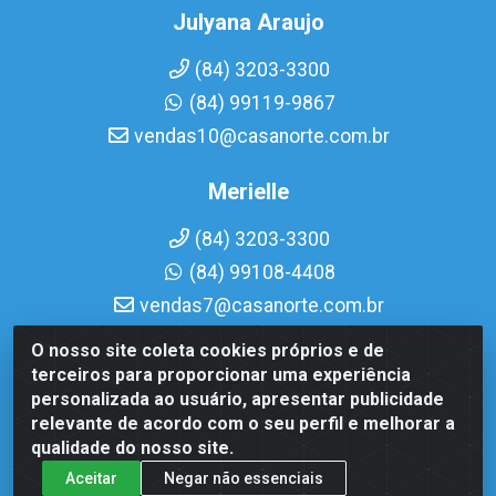
Julyana Araujo
(84) 3203-3300
(84) 99119-9867
vendas10@casanorte.com.br
Merielle
(84) 3203-3300
(84) 99108-4408
vendas7@casanorte.com.br
O nosso site coleta cookies próprios e de
Casa Norte LTDA - Av. Interventor Mário Câmara, 1815 - Dix-
terceiros para proporcionar uma experiência
Sept Rosado, Natal/RN - CEP 59054-600 - CNPJ
personalizada ao usuário, apresentar publicidade
08.713.513/0001-51
relevante de acordo com o seu perfil e melhorar a
qualidade do nosso site.
Aceitar
Negar não essenciais