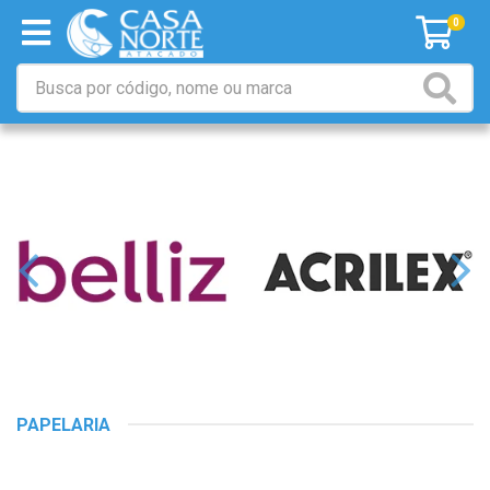
0
PAPELARIA