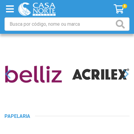
0
PAPELARIA