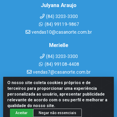
Julyana Araujo
(84) 3203-3300
(84) 99119-9867
vendas10@casanorte.com.br
Merielle
(84) 3203-3300
(84) 99108-4408
vendas7@casanorte.com.br
O nosso site coleta cookies próprios e de
Casa Norte LTDA - Av. Interventor Mário Câmara, 1815 - Dix-
terceiros para proporcionar uma experiência
Sept Rosado, Natal/RN - CEP 59054-600 - CNPJ
personalizada ao usuário, apresentar publicidade
08.713.513/0001-51
relevante de acordo com o seu perfil e melhorar a
qualidade do nosso site.
Aceitar
Negar não essenciais