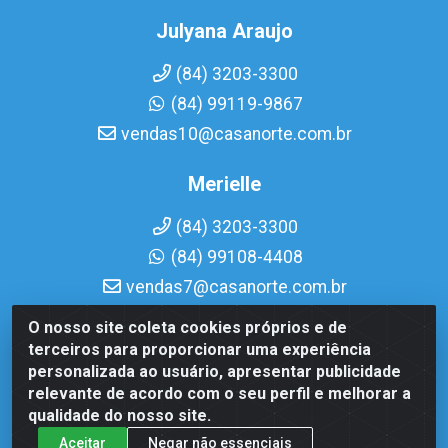
Julyana Araujo
(84) 3203-3300
(84) 99119-9867
vendas10@casanorte.com.br
Merielle
(84) 3203-3300
(84) 99108-4408
vendas7@casanorte.com.br
O nosso site coleta cookies próprios e de
Casa Norte LTDA - Av. Interventor Mário Câmara, 1815 -
terceiros para proporcionar uma experiência
Dix-Sept Rosado, Natal/RN - CEP 59054-600 - CNPJ
personalizada ao usuário, apresentar publicidade
08.713.513/0001-51
relevante de acordo com o seu perfil e melhorar a
qualidade do nosso site.
Aceitar
Negar não essenciais