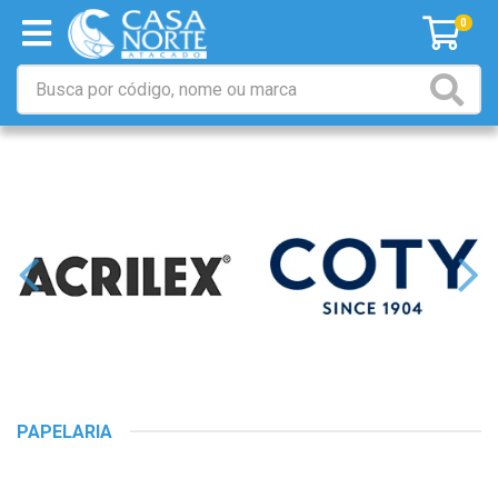
0
PAPELARIA