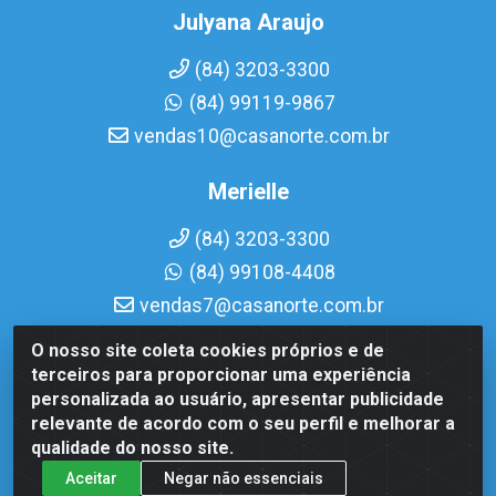
Julyana Araujo
(84) 3203-3300
(84) 99119-9867
vendas10@casanorte.com.br
Merielle
(84) 3203-3300
(84) 99108-4408
vendas7@casanorte.com.br
O nosso site coleta cookies próprios e de
Casa Norte LTDA - Av. Interventor Mário Câmara, 1815 - Dix-
terceiros para proporcionar uma experiência
Sept Rosado, Natal/RN - CEP 59054-600 - CNPJ
personalizada ao usuário, apresentar publicidade
08.713.513/0001-51
relevante de acordo com o seu perfil e melhorar a
qualidade do nosso site.
Aceitar
Negar não essenciais