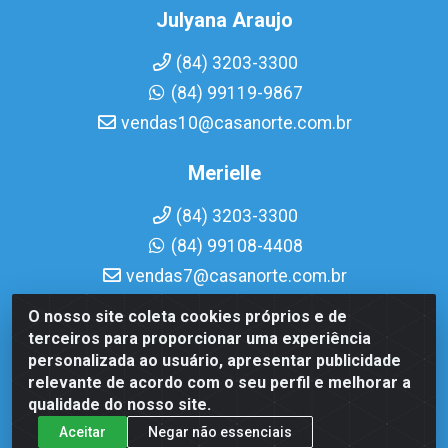
Julyana Araujo
(84) 3203-3300
(84) 99119-9867
vendas10@casanorte.com.br
Merielle
(84) 3203-3300
(84) 99108-4408
vendas7@casanorte.com.br
O nosso site coleta cookies próprios e de
Casa Norte LTDA - Av. Interventor Mário Câmara, 1815 - Dix-
terceiros para proporcionar uma experiência
Sept Rosado, Natal/RN - CEP 59054-600 - CNPJ
personalizada ao usuário, apresentar publicidade
08.713.513/0001-51
relevante de acordo com o seu perfil e melhorar a
qualidade do nosso site.
Aceitar
Negar não essenciais