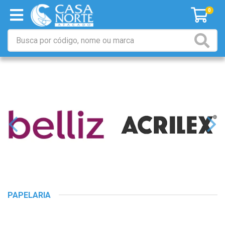
0
PAPELARIA