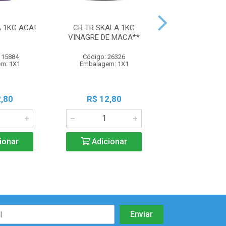
 1KG ACAI
CR TR SKALA 1KG
CR TR SKALA 1
VINAGRE DE MACA**
LISOS
115884
Código: 26326
Código: 33
m: 1X1
Embalagem: 1X1
Embalagem:
,80
R$ 12,80
R$ 12,8
ionar
Adicionar
Adicio