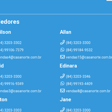
dedores
ilson
Allan
84) 3203-3302
(84) 3203-3300
84) 99106-7379
(84) 99184-9532
endas4@casanorte.com.br
vendas15@casanorte.com.b
id
Edinara
84) 3203-3300
(84) 3203-3346
84) 99916-9349
(84) 99193-4409
endas3@casanorte.com.br
vendas8@casanorte.com.br
rton
Jane
84) 3203-3303
(84) 3203-3300