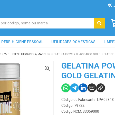
J
PERF. HIGIENE PESSOAL
UTILIDADES DOMÉSTICAS
LIMPE
R SP/MOUSSE/FLUIDO/DEFR/MASC
GELATINA POWER BLACK 400G GOLD GELATINE
GELATINA PO
GOLD GELATI
Código do Fabricante: LPA05343
Código: 79722
Código NCM: 33059000