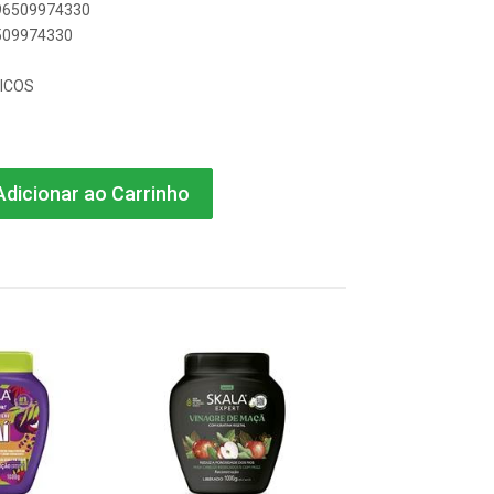
896509974330
6509974330
ICOS
dicionar ao Carrinho