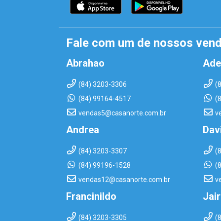
Fale com um de nossos ven
Abrahao
Ade
(84) 3203-3306
(
(84) 99164-4517
(
vendas5@casanorte.com.br
v
Andrea
Dav
(84) 3203-3307
(
(84) 99196-1528
(
vendas12@casanorte.com.br
v
Francinildo
Jai
(84) 3203-3305
(