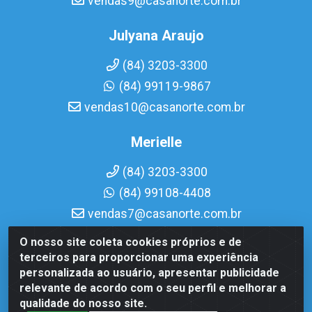
vendas9@casanorte.com.br
Julyana Araujo
(84) 3203-3300
(84) 99119-9867
vendas10@casanorte.com.br
Merielle
(84) 3203-3300
(84) 99108-4408
vendas7@casanorte.com.br
O nosso site coleta cookies próprios e de
Casa Norte LTDA - Av. Interventor Mário Câmara, 1815 -
terceiros para proporcionar uma experiência
Dix-Sept Rosado, Natal/RN - CEP 59054-600 - CNPJ
personalizada ao usuário, apresentar publicidade
08.713.513/0001-51
relevante de acordo com o seu perfil e melhorar a
qualidade do nosso site.