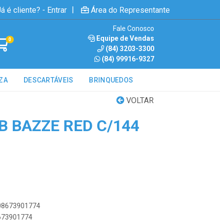
|
á é cliente? - Entrar
Área do Representante
Fale Conosco
Equipe de Vendas
0
(84) 3203-3300
(84) 99916-9327
ZA
DESCARTÁVEIS
BRINQUEDOS
VOLTAR
B BAZZE RED C/144
908673901774
8673901774