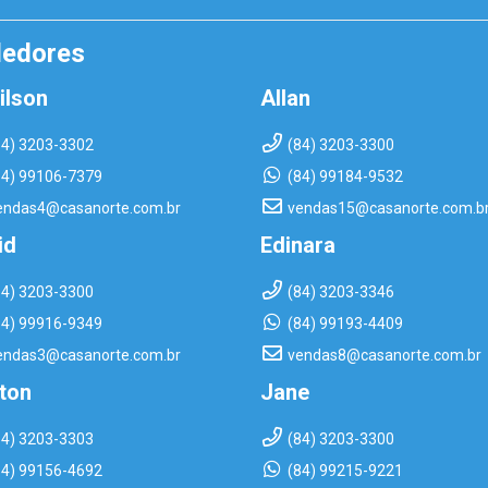
dedores
ilson
Allan
84) 3203-3302
(84) 3203-3300
84) 99106-7379
(84) 99184-9532
endas4@casanorte.com.br
vendas15@casanorte.com.b
id
Edinara
84) 3203-3300
(84) 3203-3346
84) 99916-9349
(84) 99193-4409
endas3@casanorte.com.br
vendas8@casanorte.com.br
rton
Jane
84) 3203-3303
(84) 3203-3300
84) 99156-4692
(84) 99215-9221