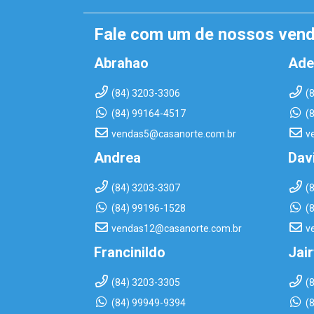
Fale com um de nossos ven
Abrahao
Ade
(84) 3203-3306
(
(84) 99164-4517
(
vendas5@casanorte.com.br
v
Andrea
Dav
(84) 3203-3307
(
(84) 99196-1528
(
vendas12@casanorte.com.br
v
Francinildo
Jai
(84) 3203-3305
(
(84) 99949-9394
(