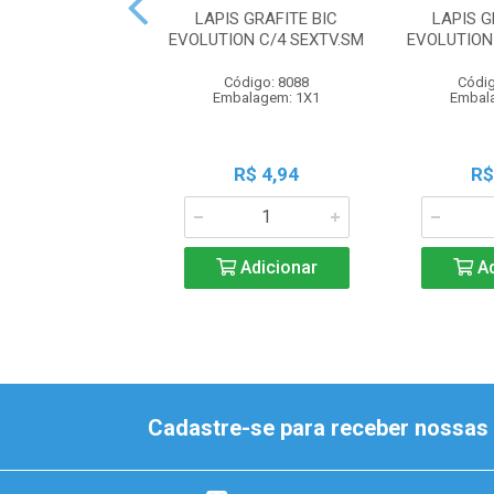
LAPIS GRAFITE BIC
LAPIS G
EVOLUTION C/4 SEXTV.SM
EVOLUTION
Código: 8088
Códig
Embalagem: 1X1
Embal
R$ 4,94
R$
Adicionar
Ad
Cadastre-se para receber nossas 