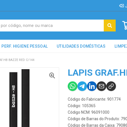
J
PERF. HIGIENE PESSOAL
UTILIDADES DOMÉSTICAS
LIMPE
AF.HB BAZZE RED C/144
LAPIS GRAF.H
Código do Fabricante: 901774
Código: 105365
Código NCM: 96091000
Código de Barras do Produto: 7
Código de Barras da Caixa: 790