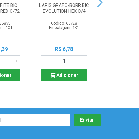
FITE BIC
LAPIS GRAF.C/BORR.BIC
LAPIS GRAFITE
RED C/72
EVOLUTION HEX C/4
C/4 205 
 36855
Código: 65728
Código: 35
m: 1X1
Embalagem: 1X1
Embalagem:
,39
R$ 6,78
R$ 5,8
ionar
Adicionar
Adicio