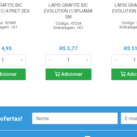
RAFITE BIC
LAPIS GRAFITE BIC
LAPIS GRA
 C/4 PRET SEX
EVOLUTION C/3PIJAMA
EVOLUTION 
SM
o: 52949
Código:
Código: 47254
agem: 1X1
Embalage
Embalagem: 1X1
 4,95
R$ 3,77
R$ 51
icionar
Adicionar
Adic
ofertas!