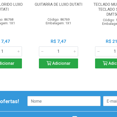
LORIDO LUXO
GUITARRA DE LUXO DUTATI
TECLADO MU
UTATI
TECLADO 
DMT5
o: 86768
Código: 86769
Código: 
agem: 1X1
Embalagem: 1X1
Embalage
 7,47
R$ 7,47
R$ 21
icionar
Adicionar
Adic
ofertas!