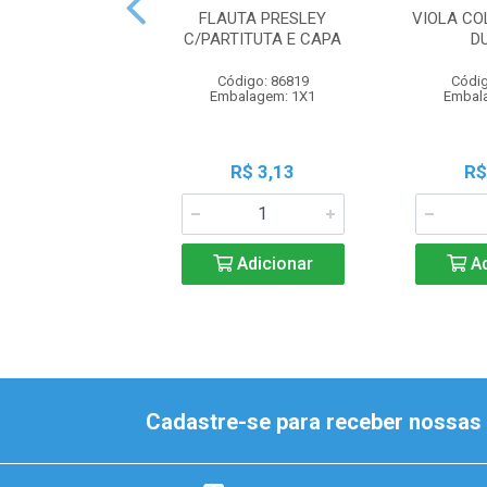
FLAUTA PRESLEY
VIOLA CO
C/PARTITUTA E CAPA
D
Código: 86819
Códig
Embalagem: 1X1
Embal
R$ 3,13
R$
Adicionar
Ad
Cadastre-se para receber nossas 