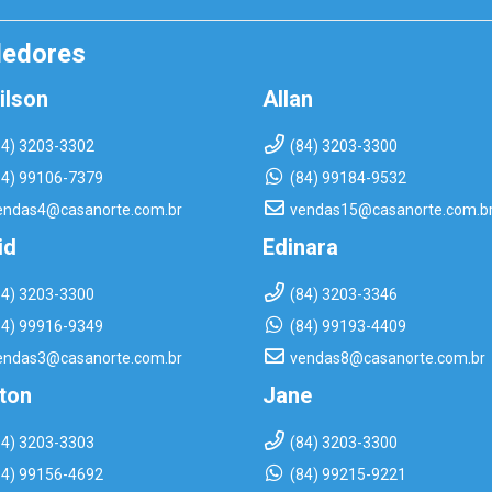
dedores
ilson
Allan
84) 3203-3302
(84) 3203-3300
84) 99106-7379
(84) 99184-9532
endas4@casanorte.com.br
vendas15@casanorte.com.b
id
Edinara
84) 3203-3300
(84) 3203-3346
84) 99916-9349
(84) 99193-4409
endas3@casanorte.com.br
vendas8@casanorte.com.br
rton
Jane
84) 3203-3303
(84) 3203-3300
84) 99156-4692
(84) 99215-9221