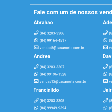
Fale com um de nossos ven
Abrahao
Ade
(84) 3203-3306
(
(84) 99164-4517
(
vendas5@casanorte.com.br
v
Andrea
Dav
(84) 3203-3307
(
(84) 99196-1528
(
vendas12@casanorte.com.br
v
Francinildo
Jai
(84) 3203-3305
(
(84) 99949-9394
(