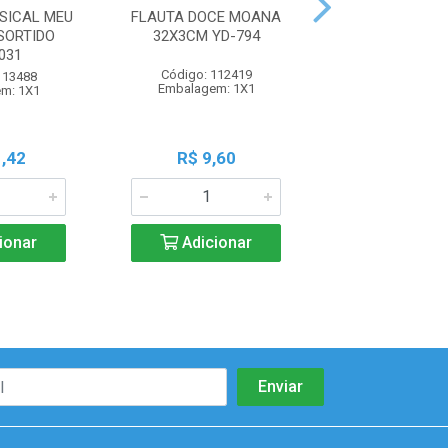
SICAL MEU
FLAUTA DOCE MOANA
CABULETÊ INFAN
SORTIDO
32X3CM YD-794
SORTID
031
Código: 112419
Código: 107
113488
Embalagem: 1X1
Embalagem:
m: 1X1
,42
R$ 9,60
R$ 7,7
ionar
Adicionar
Adicio