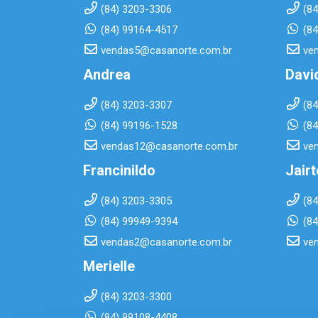
(84) 3203-3306
(8
(84) 99164-4517
(8
vendas5@casanorte.com.br
ve
Andrea
Davi
(84) 3203-3307
(8
(84) 99196-1528
(8
vendas12@casanorte.com.br
ve
Francinildo
Jair
(84) 3203-3305
(8
(84) 99949-9394
(8
vendas2@casanorte.com.br
ve
Merielle
(84) 3203-3300
(84) 99108-4408