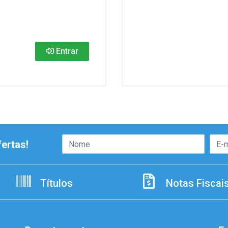
Entrar
ertas!
Títulos
Notas Fiscai