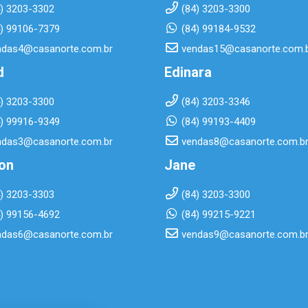
4) 3203-3302
(84) 3203-3300
4) 99106-7379
(84) 99184-9532
ndas4@casanorte.com.br
vendas15@casanorte.com.
d
Edinara
4) 3203-3300
(84) 3203-3346
4) 99916-9349
(84) 99193-4409
ndas3@casanorte.com.br
vendas8@casanorte.com.b
ton
Jane
4) 3203-3303
(84) 3203-3300
4) 99156-4692
(84) 99215-9221
ndas6@casanorte.com.br
vendas9@casanorte.com.b