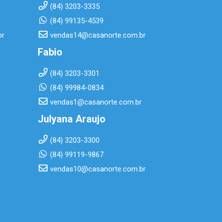
(84) 3203-3335
(84) 99135-4539
br
vendas14@casanorte.com.br
Fabio
(84) 3203-3301
(84) 99984-0834
r
vendas1@casanorte.com.br
Julyana Araujo
(84) 3203-3300
(84) 99119-9867
r
vendas10@casanorte.com.br