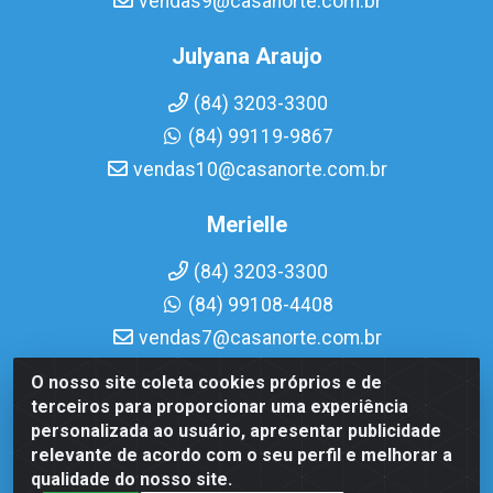
vendas9@casanorte.com.br
Julyana Araujo
(84) 3203-3300
(84) 99119-9867
vendas10@casanorte.com.br
Merielle
(84) 3203-3300
(84) 99108-4408
vendas7@casanorte.com.br
O nosso site coleta cookies próprios e de
Casa Norte LTDA - Av. Interventor Mário Câmara, 1815 -
terceiros para proporcionar uma experiência
Dix-Sept Rosado, Natal/RN - CEP 59054-600 - CNPJ
personalizada ao usuário, apresentar publicidade
08.713.513/0001-51
relevante de acordo com o seu perfil e melhorar a
qualidade do nosso site.