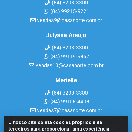
(84) 3203-3300
(84) 99215-9221
vendas9@casanorte.com.br
Julyana Araujo
(84) 3203-3300
(84) 99119-9867
vendas10@casanorte.com.br
Merielle
(84) 3203-3300
(84) 99108-4408
vendas7@casanorte.com.br
O nosso site coleta cookies próprios e de
Casa Norte LTDA - Av. Interventor Mário Câmara, 1815 -
terceiros para proporcionar uma experiência