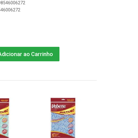
898546006272
8546006272
dicionar ao Carrinho