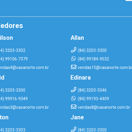
dedores
ilson
Allan
84) 3203-3302
(84) 3203-3300
84) 99106-7379
(84) 99184-9532
endas4@casanorte.com.br
vendas15@casanorte.com.b
id
Edinara
84) 3203-3300
(84) 3203-3346
84) 99916-9349
(84) 99193-4409
endas3@casanorte.com.br
vendas8@casanorte.com.br
rton
Jane
84) 3203-3303
(84) 3203-3300