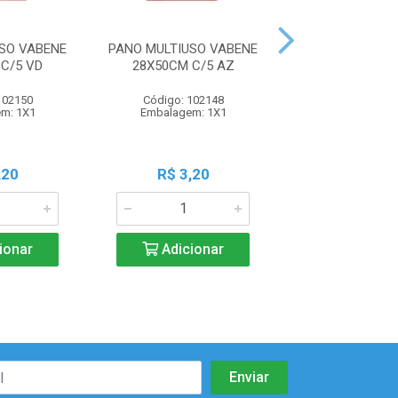
SO VABENE
PANO MULTIUSO VABENE
PAPEL TOALHA 
C/5 VD
28X50CM C/5 AZ
CEL 20X20,5 
102150
Código: 102148
Código: 91
m: 1X1
Embalagem: 1X1
Embalagem:
,20
R$ 3,20
R$ 28,3
ionar
Adicionar
Adicio