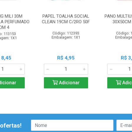
IG MILI 30M
PAPEL TOALHA SOCIAL
PANO MULTIU
LA PERFUMADO
CLEAN 19CM C/2RO 50F
30X50CM 
OM 4
Código: 112393
Código: 
o: 113153
Embalagem: 1X1
Embalage
agem: 1X1
 8,45
R$ 4,95
R$ 3
icionar
Adicionar
Adic
ofertas!