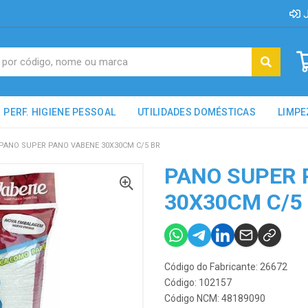
J
PERF. HIGIENE PESSOAL
UTILIDADES DOMÉSTICAS
LIMPE
PANO SUPER PANO VABENE 30X30CM C/5 BR
PANO SUPER 
30X30CM C/5
Código do Fabricante: 26672
Código: 102157
Código NCM: 48189090