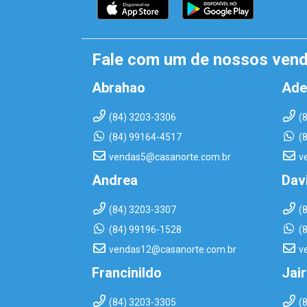
Fale com um de nossos ven
Abrahao
Ade
(84) 3203-3306
(
(84) 99164-4517
(
vendas5@casanorte.com.br
v
Andrea
Dav
(84) 3203-3307
(
(84) 99196-1528
(
vendas12@casanorte.com.br
v
Francinildo
Jai
(84) 3203-3305
(