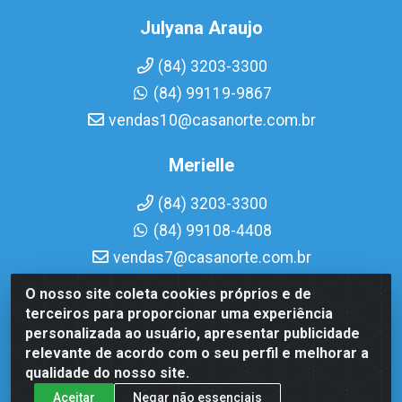
Julyana Araujo
(84) 3203-3300
(84) 99119-9867
vendas10@casanorte.com.br
Merielle
(84) 3203-3300
(84) 99108-4408
vendas7@casanorte.com.br
O nosso site coleta cookies próprios e de
Casa Norte LTDA - Av. Interventor Mário Câmara, 1815 -
terceiros para proporcionar uma experiência
Dix-Sept Rosado, Natal/RN - CEP 59054-600 - CNPJ
personalizada ao usuário, apresentar publicidade
08.713.513/0001-51
relevante de acordo com o seu perfil e melhorar a
qualidade do nosso site.
Aceitar
Negar não essenciais