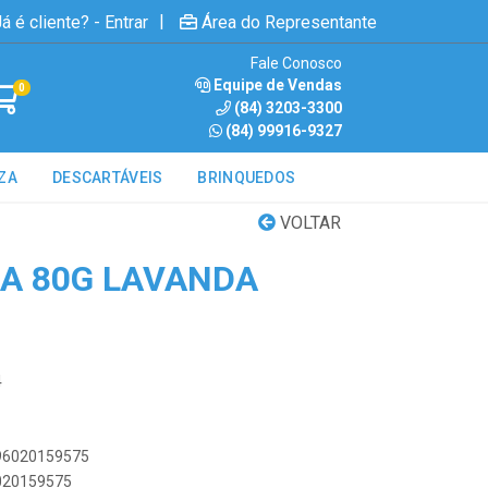
|
á é cliente? - Entrar
Área do Representante
Fale Conosco
Equipe de Vendas
0
(84) 3203-3300
(84) 99916-9327
ZA
DESCARTÁVEIS
BRINQUEDOS
VOLTAR
HA 80G LAVANDA
4
896020159575
6020159575