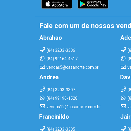
Fale com um de nossos ven
Abrahao
Ade
(84) 3203-3306
(
(84) 99164-4517
(
vendas5@casanorte.com.br
v
Andrea
Dav
(84) 3203-3307
(
(84) 99196-1528
(
vendas12@casanorte.com.br
v
Francinildo
Jai
(84) 3203-3305
(