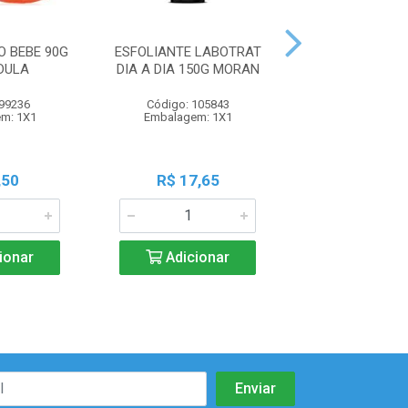
 BEBE 90G
ESFOLIANTE LABOTRAT
ESFOLIANTE L
DULA
DIA A DIA 150G MORAN
DIA A DIA 150
 99236
Código: 105843
Código: 105
m: 1X1
Embalagem: 1X1
Embalagem:
,50
R$ 17,65
R$ 17,6
ionar
Adicionar
Adicio