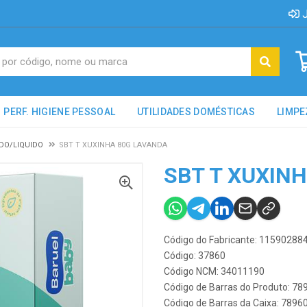
J
PERF. HIGIENE PESSOAL
UTILIDADES DOMÉSTICAS
LIMPE
DO/LIQUIDO
SBT T XUXINHA 80G LAVANDA
SBT T XUXIN
Código do Fabricante: 11590288
Código: 37860
Código NCM: 34011190
Código de Barras do Produto: 7
Código de Barras da Caixa: 789