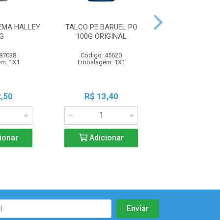
EMA HALLEY
TALCO PE BARUEL PO
TALCO PE BAR
G
100G ORIGINAL
100G MENTA 
 87038
Código: 45620
Código: 45
m: 1X1
Embalagem: 1X1
Embalagem:
,50
R$ 13,40
R$ 13,4
ionar
Adicionar
Adicio