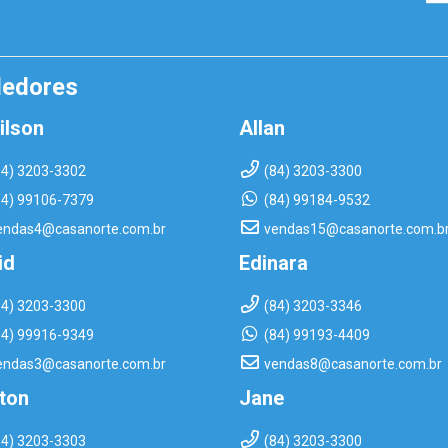
dedores
ilson
Allan
84) 3203-3302
(84) 3203-3300
84) 99106-7379
(84) 99184-9532
endas4@casanorte.com.br
vendas15@casanorte.com.b
id
Edinara
84) 3203-3300
(84) 3203-3346
84) 99916-9349
(84) 99193-4409
endas3@casanorte.com.br
vendas8@casanorte.com.br
rton
Jane
84) 3203-3303
(84) 3203-3300