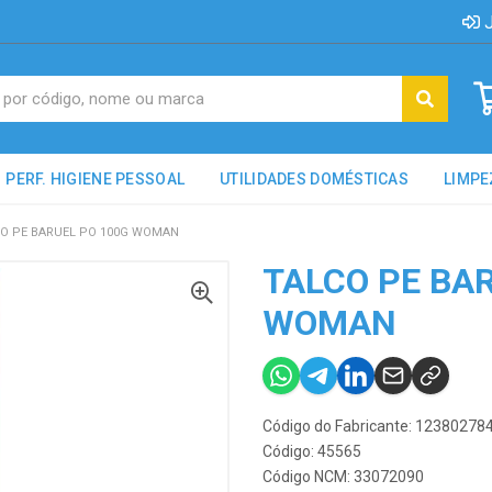
J
PERF. HIGIENE PESSOAL
UTILIDADES DOMÉSTICAS
LIMPE
O PE BARUEL PO 100G WOMAN
TALCO PE BA
WOMAN
Código do Fabricante: 12380278
Código: 45565
Código NCM: 33072090