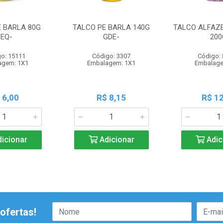
E BARLA 80G
TALCO PE BARLA 140G
TALCO ALFAZ
PEQ-
GDE-
200
o: 15111
Código: 3307
Código:
agem: 1X1
Embalagem: 1X1
Embalage
 6,00
R$ 8,15
R$ 12
icionar
Adicionar
Adic
ofertas!