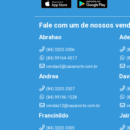
Fale com um de nossos ven
Abrahao
Ade
(84) 3203-3306
(
(84) 99164-4517
(
vendas5@casanorte.com.br
v
Andrea
Dav
(84) 3203-3307
(
(84) 99196-1528
(
vendas12@casanorte.com.br
v
Francinildo
Jai
(84) 3203-3305
(