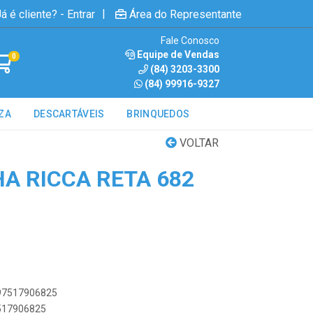
|
á é cliente? - Entrar
Área do Representante
Fale Conosco
Equipe de Vendas
0
(84) 3203-3300
(84) 99916-9327
ZA
DESCARTÁVEIS
BRINQUEDOS
VOLTAR
A RICCA RETA 682
897517906825
7517906825