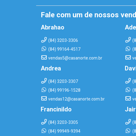
Fale com um de nossos ven
Abrahao
Ade
(84) 3203-3306
(
(84) 99164-4517
(
vendas5@casanorte.com.br
v
Andrea
Dav
(84) 3203-3307
(
(84) 99196-1528
(
vendas12@casanorte.com.br
v
Francinildo
Jai
(84) 3203-3305
(
(84) 99949-9394
(