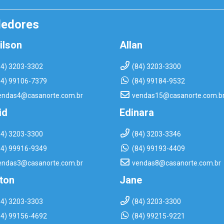
dedores
ilson
Allan
84) 3203-3302
(84) 3203-3300
84) 99106-7379
(84) 99184-9532
endas4@casanorte.com.br
vendas15@casanorte.com.b
id
Edinara
84) 3203-3300
(84) 3203-3346
84) 99916-9349
(84) 99193-4409
endas3@casanorte.com.br
vendas8@casanorte.com.br
rton
Jane
84) 3203-3303
(84) 3203-3300
84) 99156-4692
(84) 99215-9221