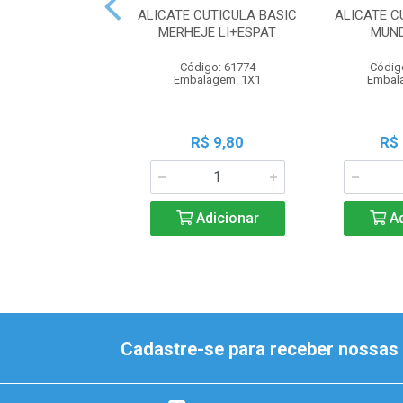
ALICATE CUTICULA BASIC
ALICATE 
MERHEJE LI+ESPAT
MUND
Código: 61774
Códig
Embalagem: 1X1
Embal
R$ 9,80
R$
Adicionar
Ad
Cadastre-se para receber nossas 