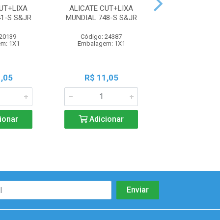
UT+LIXA
ALICATE CUT+LIXA
ALICATE CUT+E
1-S S&JR
MUNDIAL 748-S S&JR
MUNDIAL 
 20139
Código: 24387
Código: 78
m: 1X1
Embalagem: 1X1
Embalagem:
,05
R$ 11,05
R$ 11,0
ionar
Adicionar
Adicio