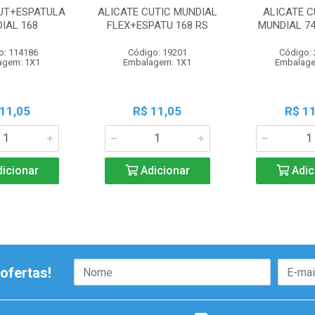
CUT+ESPATULA
ALICATE CUTIC MUNDIAL
ALICATE C
IAL 168
FLEX+ESPATU 168 RS
MUNDIAL 74
o: 114186
Código: 19201
Código:
agem: 1X1
Embalagem: 1X1
Embalage
 11,05
R$ 11,05
R$ 11
icionar
Adicionar
Adic
ofertas!