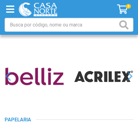
0
PAPELARIA