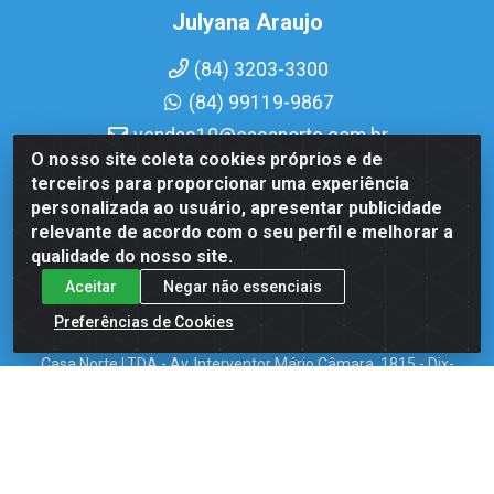
Julyana Araujo
(84) 3203-3300
(84) 99119-9867
vendas10@casanorte.com.br
O nosso site coleta cookies próprios e de
terceiros para proporcionar uma experiência
Merielle
personalizada ao usuário, apresentar publicidade
relevante de acordo com o seu perfil e melhorar a
(84) 3203-3300
qualidade do nosso site.
(84) 99108-4408
Aceitar
Negar não essenciais
vendas7@casanorte.com.br
Preferências de Cookies
Casa Norte LTDA - Av. Interventor Mário Câmara, 1815 - Dix-
Sept Rosado, Natal/RN - CEP 59054-600 - CNPJ
08.713.513/0001-51