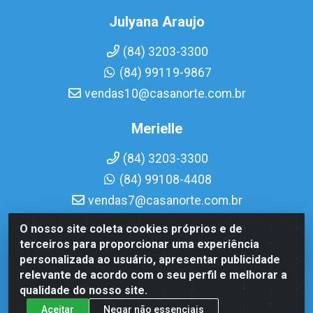
Julyana Araujo
(84) 3203-3300
(84) 99119-9867
vendas10@casanorte.com.br
Merielle
(84) 3203-3300
(84) 99108-4408
vendas7@casanorte.com.br
O nosso site coleta cookies próprios e de
Casa Norte LTDA - Av. Interventor Mário Câmara, 1815 -
terceiros para proporcionar uma experiência
Dix-Sept Rosado, Natal/RN - CEP 59054-600 - CNPJ
personalizada ao usuário, apresentar publicidade
08.713.513/0001-51
relevante de acordo com o seu perfil e melhorar a
qualidade do nosso site.
Aceitar
Negar não essenciais