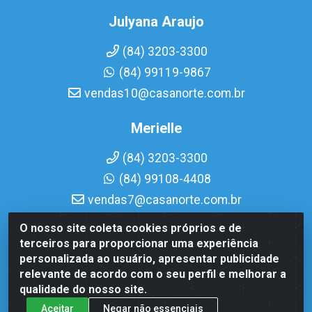
Julyana Araujo
(84) 3203-3300
(84) 99119-9867
vendas10@casanorte.com.br
Merielle
(84) 3203-3300
(84) 99108-4408
vendas7@casanorte.com.br
O nosso site coleta cookies próprios e de
Casa Norte LTDA - Av. Interventor Mário Câmara, 1815 -
terceiros para proporcionar uma experiência
Dix-Sept Rosado, Natal/RN - CEP 59054-600 - CNPJ
personalizada ao usuário, apresentar publicidade
08.713.513/0001-51
relevante de acordo com o seu perfil e melhorar a
qualidade do nosso site.
Aceitar
Negar não essenciais