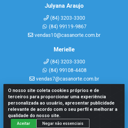
Julyana Araujo
(84) 3203-3300
(84) 99119-9867
vendas10@casanorte.com.br
Merielle
(84) 3203-3300
(84) 99108-4408
vendas7@casanorte.com.br
O nosso site coleta cookies próprios e de
Casa Norte LTDA - Av. Interventor Mário Câmara, 1815 - Dix-
terceiros para proporcionar uma experiência
Sept Rosado, Natal/RN - CEP 59054-600 - CNPJ
personalizada ao usuário, apresentar publicidade
08.713.513/0001-51
relevante de acordo com o seu perfil e melhorar a
qualidade do nosso site.
Aceitar
Negar não essenciais