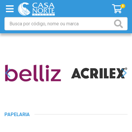
0
PAPELARIA