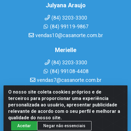
Julyana Araujo
(84) 3203-3300
(84) 99119-9867
vendas10@casanorte.com.br
Merielle
(84) 3203-3300
(84) 99108-4408
vendas7@casanorte.com.br
O nosso site coleta cookies próprios e de
Casa Norte LTDA - Av. Interventor Mário Câmara, 1815 - Dix-
terceiros para proporcionar uma experiência
Sept Rosado, Natal/RN - CEP 59054-600 - CNPJ
personalizada ao usuário, apresentar publicidade
08.713.513/0001-51
relevante de acordo com o seu perfil e melhorar a
qualidade do nosso site.
Aceitar
Negar não essenciais