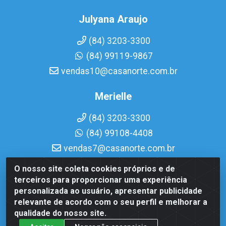
Julyana Araujo
(84) 3203-3300
(84) 99119-9867
vendas10@casanorte.com.br
Merielle
(84) 3203-3300
(84) 99108-4408
vendas7@casanorte.com.br
O nosso site coleta cookies próprios e de
Casa Norte LTDA - Av. Interventor Mário Câmara, 1815 - Dix-
terceiros para proporcionar uma experiência
Sept Rosado, Natal/RN - CEP 59054-600 - CNPJ
personalizada ao usuário, apresentar publicidade
08.713.513/0001-51
relevante de acordo com o seu perfil e melhorar a
qualidade do nosso site.