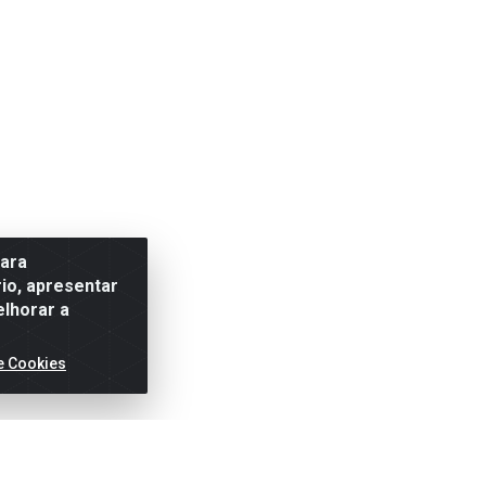
para
io, apresentar
elhorar a
e Cookies