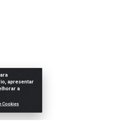
para
io, apresentar
elhorar a
e Cookies