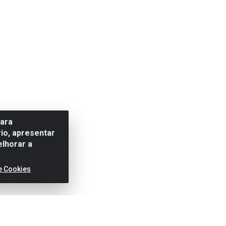
para
io, apresentar
elhorar a
e Cookies