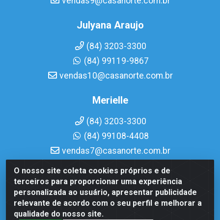
vendas9@casanorte.com.br
Julyana Araujo
(84) 3203-3300
(84) 99119-9867
vendas10@casanorte.com.br
Merielle
(84) 3203-3300
(84) 99108-4408
vendas7@casanorte.com.br
O nosso site coleta cookies próprios e de
Casa Norte LTDA - Av. Interventor Mário Câmara, 1815 -
terceiros para proporcionar uma experiência
Dix-Sept Rosado, Natal/RN - CEP 59054-600 - CNPJ
personalizada ao usuário, apresentar publicidade
08.713.513/0001-51
relevante de acordo com o seu perfil e melhorar a
qualidade do nosso site.