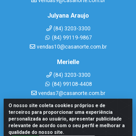
vendas9@casanorte.com.br
Julyana Araujo
(84) 3203-3300
(84) 99119-9867
vendas10@casanorte.com.br
Merielle
(84) 3203-3300
(84) 99108-4408
vendas7@casanorte.com.br
O nosso site coleta cookies próprios e de
Casa Norte LTDA - Av. Interventor Mário Câmara, 1815 -
terceiros para proporcionar uma experiência
Dix-Sept Rosado, Natal/RN - CEP 59054-600 - CNPJ
personalizada ao usuário, apresentar publicidade
08.713.513/0001-51
relevante de acordo com o seu perfil e melhorar a
qualidade do nosso site.