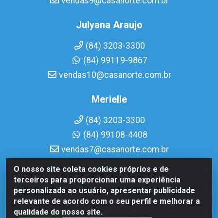
vendas9@casanorte.com.br
Julyana Araujo
(84) 3203-3300
(84) 99119-9867
vendas10@casanorte.com.br
Merielle
(84) 3203-3300
(84) 99108-4408
vendas7@casanorte.com.br
O nosso site coleta cookies próprios e de
Casa Norte LTDA - Av. Interventor Mário Câmara, 1815 -
terceiros para proporcionar uma experiência
Dix-Sept Rosado, Natal/RN - CEP 59054-600 - CNPJ
personalizada ao usuário, apresentar publicidade
08.713.513/0001-51
relevante de acordo com o seu perfil e melhorar a
qualidade do nosso site.