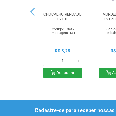
CHOCALHO RENDADO
MORDE
0210L
ESTRE
Código: 54886
Códig
Embalagem: 1X1
Embal
R$ 8,28
R$
Adicionar
Ad
Cadastre-se para receber nossas 