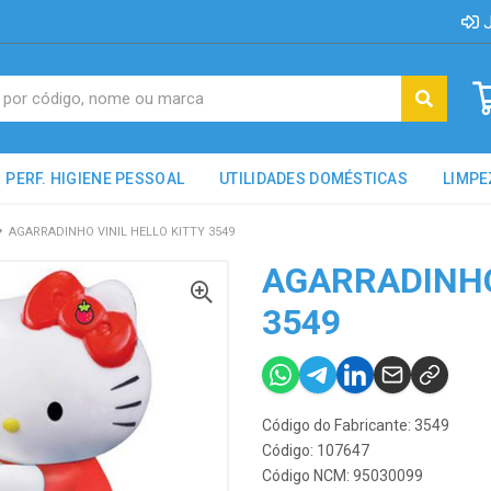
J
PERF. HIGIENE PESSOAL
UTILIDADES DOMÉSTICAS
LIMPE
AGARRADINHO VINIL HELLO KITTY 3549
AGARRADINHO
3549
Código do Fabricante: 3549
Código: 107647
Código NCM: 95030099