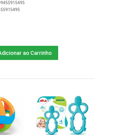
899455915495
9455915495
dicionar ao Carrinho