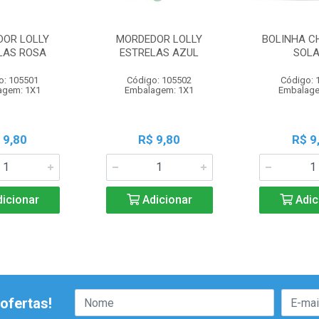
DOR LOLLY
MORDEDOR LOLLY
BOLINHA 
LAS ROSA
ESTRELAS AZUL
SOL
o: 105501
Código: 105502
Código: 
agem: 1X1
Embalagem: 1X1
Embalage
 9,80
R$ 9,80
R$ 9
icionar
Adicionar
Adic
ofertas!