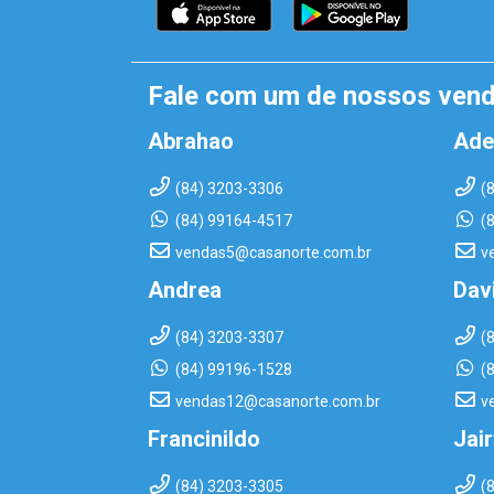
Fale com um de nossos ven
Abrahao
Ade
(84) 3203-3306
(
(84) 99164-4517
(
vendas5@casanorte.com.br
v
Andrea
Dav
(84) 3203-3307
(
(84) 99196-1528
(
vendas12@casanorte.com.br
v
Francinildo
Jai
(84) 3203-3305
(