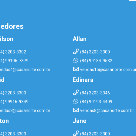
dedores
ilson
Allan
84) 3203-3302
(84) 3203-3300
84) 99106-7379
(84) 99184-9532
endas4@casanorte.com.br
vendas15@casanorte.com.b
id
Edinara
84) 3203-3300
(84) 3203-3346
84) 99916-9349
(84) 99193-4409
endas3@casanorte.com.br
vendas8@casanorte.com.br
rton
Jane
84) 3203-3303
(84) 3203-3300