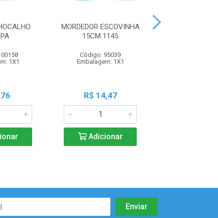
CHOCALHO
MORDEDOR ESCOVINHA
MORDEDOR L
APA
15CM 1145
CARANGUEJO RS
100158
Código: 95039
Código: 70
m: 1X1
Embalagem: 1X1
Embalagem:
,76
R$ 14,47
R$ 12,0
ionar
Adicionar
Adicio