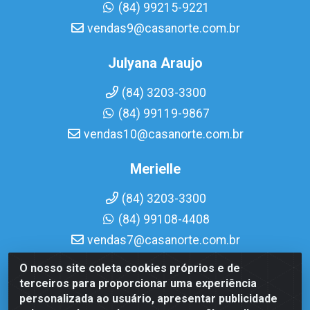
(84) 99215-9221
vendas9@casanorte.com.br
Julyana Araujo
(84) 3203-3300
(84) 99119-9867
vendas10@casanorte.com.br
Merielle
(84) 3203-3300
(84) 99108-4408
vendas7@casanorte.com.br
O nosso site coleta cookies próprios e de
Casa Norte LTDA - Av. Interventor Mário Câmara, 1815 -
terceiros para proporcionar uma experiência
Dix-Sept Rosado, Natal/RN - CEP 59054-600 - CNPJ
personalizada ao usuário, apresentar publicidade
08.713.513/0001-51