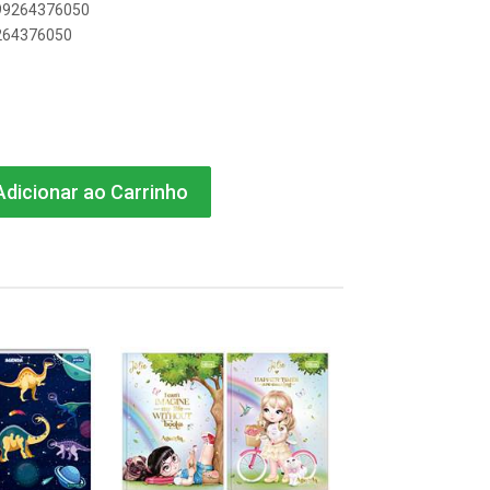
899264376050
9264376050
dicionar ao Carrinho