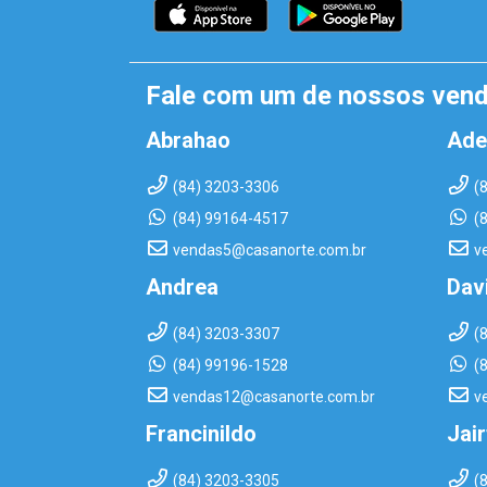
Fale com um de nossos ven
Abrahao
Ade
(84) 3203-3306
(
(84) 99164-4517
(
vendas5@casanorte.com.br
v
Andrea
Dav
(84) 3203-3307
(
(84) 99196-1528
(
vendas12@casanorte.com.br
v
Francinildo
Jai
(84) 3203-3305
(