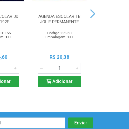
COLAR JD
AGENDA ESCOLAR TB
AGENDA ESCO
192F
JOLIE PERMANENTE
MAIS 76
103166
Código: 86960
Código: 97
m: 1X1
Embalagem: 1X1
Embalagem:
,60
R$ 20,38
R$ 19,7
ionar
Adicionar
Adicio