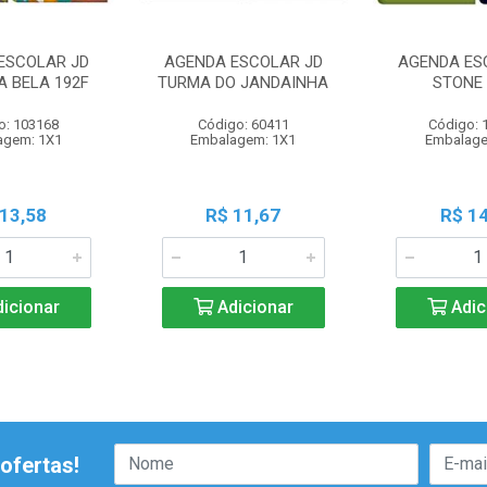
ESCOLAR JD
AGENDA ESCOLAR JD
AGENDA ES
A BELA 192F
TURMA DO JANDAINHA
STONE 
o: 103168
Código: 60411
Código: 
agem: 1X1
Embalagem: 1X1
Embalage
 13,58
R$ 11,67
R$ 14
icionar
Adicionar
Adic
ofertas!