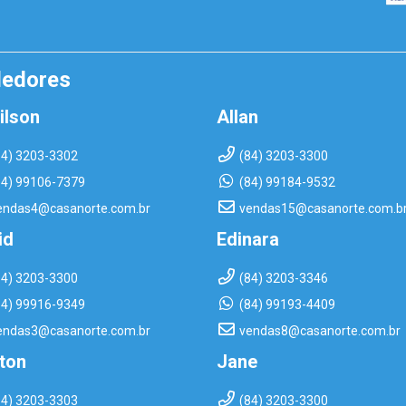
dedores
ilson
Allan
84) 3203-3302
(84) 3203-3300
84) 99106-7379
(84) 99184-9532
endas4@casanorte.com.br
vendas15@casanorte.com.b
id
Edinara
84) 3203-3300
(84) 3203-3346
84) 99916-9349
(84) 99193-4409
endas3@casanorte.com.br
vendas8@casanorte.com.br
rton
Jane
84) 3203-3303
(84) 3203-3300