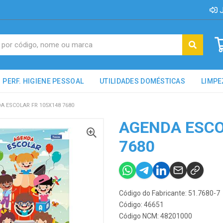
J
PERF. HIGIENE PESSOAL
UTILIDADES DOMÉSTICAS
LIMPE
A ESCOLAR FR 105X148 7680
AGENDA ESCO
7680
Código do Fabricante: 51.7680-7
Código: 46651
Código NCM: 48201000