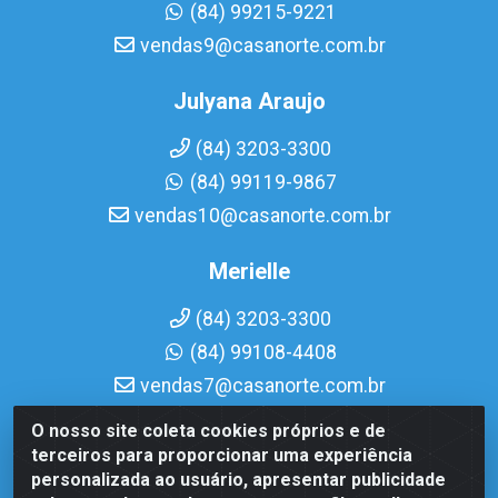
(84) 99215-9221
vendas9@casanorte.com.br
Julyana Araujo
(84) 3203-3300
(84) 99119-9867
vendas10@casanorte.com.br
Merielle
(84) 3203-3300
(84) 99108-4408
vendas7@casanorte.com.br
O nosso site coleta cookies próprios e de
Casa Norte LTDA - Av. Interventor Mário Câmara, 1815 -
terceiros para proporcionar uma experiência
Dix-Sept Rosado, Natal/RN - CEP 59054-600 - CNPJ
personalizada ao usuário, apresentar publicidade
08.713.513/0001-51