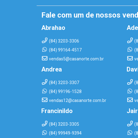
Fale com um de nossos ven
Abrahao
Ade
(84) 3203-3306
(
(84) 99164-4517
(
vendas5@casanorte.com.br
v
Andrea
Dav
(84) 3203-3307
(
(84) 99196-1528
(
vendas12@casanorte.com.br
v
Francinildo
Jai
(84) 3203-3305
(
(84) 99949-9394
(