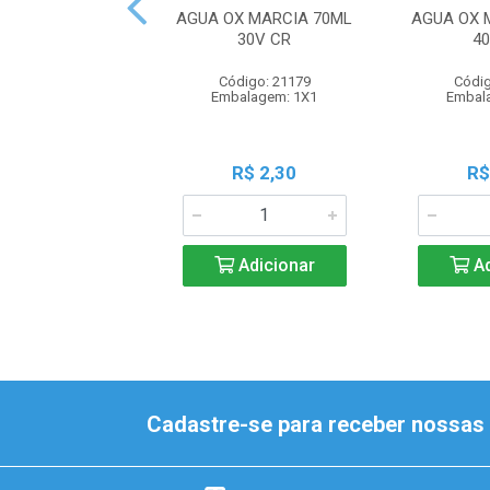
AGUA OX MARCIA 70ML
AGUA OX 
30V CR
4
Código: 21179
Códig
Embalagem: 1X1
Embal
R$ 2,30
R$
Adicionar
Ad
Cadastre-se para receber nossas 