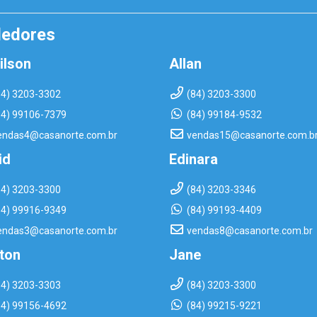
dedores
ilson
Allan
84) 3203-3302
(84) 3203-3300
84) 99106-7379
(84) 99184-9532
endas4@casanorte.com.br
vendas15@casanorte.com.b
id
Edinara
84) 3203-3300
(84) 3203-3346
84) 99916-9349
(84) 99193-4409
endas3@casanorte.com.br
vendas8@casanorte.com.br
rton
Jane
84) 3203-3303
(84) 3203-3300
84) 99156-4692
(84) 99215-9221