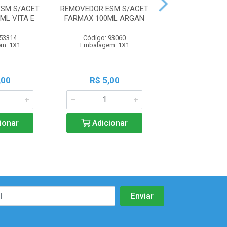
SM S/ACET
REMOVEDOR ESM S/ACET
REMOVEDOR ESM
ML VITA E
FARMAX 100ML ARGAN
FARMAX 100ML
 53314
Código: 93060
Código: 57
m: 1X1
Embalagem: 1X1
Embalagem:
,00
R$ 5,00
R$ 5,0
ionar
Adicionar
Adicio