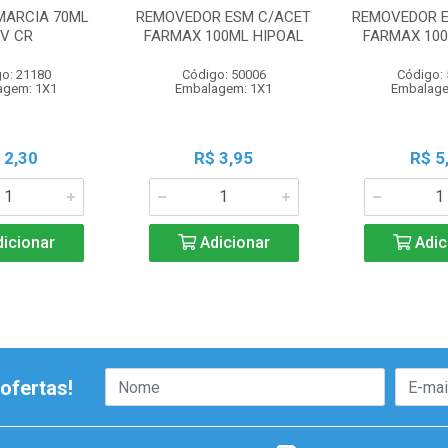
MARCIA 70ML
REMOVEDOR ESM C/ACET
REMOVEDOR E
0V CR
FARMAX 100ML HIPOAL
FARMAX 100
o: 21180
Código: 50006
Código:
agem: 1X1
Embalagem: 1X1
Embalage
 2,30
R$ 3,95
R$ 5
icionar
Adicionar
Adic
ofertas!