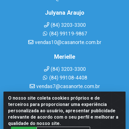
Julyana Araujo
(84) 3203-3300
(84) 99119-9867
vendas10@casanorte.com.br
Merielle
(84) 3203-3300
(84) 99108-4408
vendas7@casanorte.com.br
O nosso site coleta cookies próprios e de
Casa Norte LTDA - Av. Interventor Mário Câmara, 1815 -
terceiros para proporcionar uma experiência
Dix-Sept Rosado, Natal/RN - CEP 59054-600 - CNPJ
personalizada ao usuário, apresentar publicidade
08.713.513/0001-51
relevante de acordo com o seu perfil e melhorar a
qualidade do nosso site.