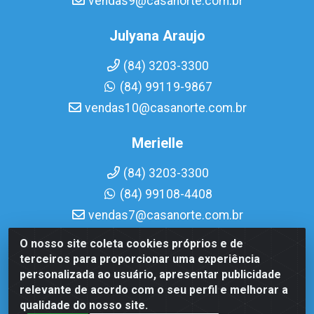
vendas9@casanorte.com.br
Julyana Araujo
(84) 3203-3300
(84) 99119-9867
vendas10@casanorte.com.br
Merielle
(84) 3203-3300
(84) 99108-4408
vendas7@casanorte.com.br
O nosso site coleta cookies próprios e de
Casa Norte LTDA - Av. Interventor Mário Câmara, 1815 -
terceiros para proporcionar uma experiência
Dix-Sept Rosado, Natal/RN - CEP 59054-600 - CNPJ
personalizada ao usuário, apresentar publicidade
08.713.513/0001-51
relevante de acordo com o seu perfil e melhorar a
qualidade do nosso site.