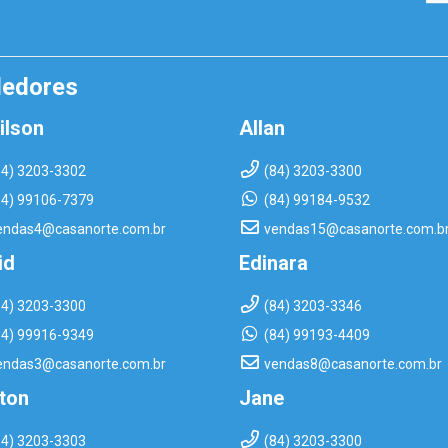
dedores
ilson
Allan
84) 3203-3302
(84) 3203-3300
84) 99106-7379
(84) 99184-9532
endas4@casanorte.com.br
vendas15@casanorte.com.b
id
Edinara
84) 3203-3300
(84) 3203-3346
84) 99916-9349
(84) 99193-4409
endas3@casanorte.com.br
vendas8@casanorte.com.br
rton
Jane
84) 3203-3303
(84) 3203-3300