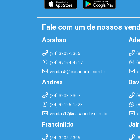
Fale com um de nossos ven
Abrahao
Ade
(84) 3203-3306
(
(84) 99164-4517
(
vendas5@casanorte.com.br
v
Andrea
Dav
(84) 3203-3307
(
(84) 99196-1528
(
vendas12@casanorte.com.br
v
Francinildo
Jai
(84) 3203-3305
(