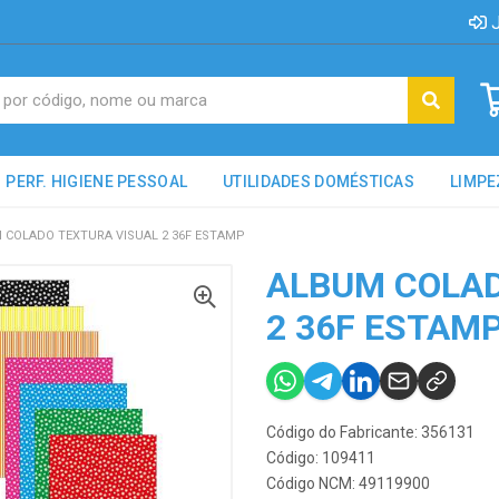
J
PERF. HIGIENE PESSOAL
UTILIDADES DOMÉSTICAS
LIMPE
 COLADO TEXTURA VISUAL 2 36F ESTAMP
ALBUM COLAD
2 36F ESTAM
Código do Fabricante: 356131
Código: 109411
Código NCM: 49119900