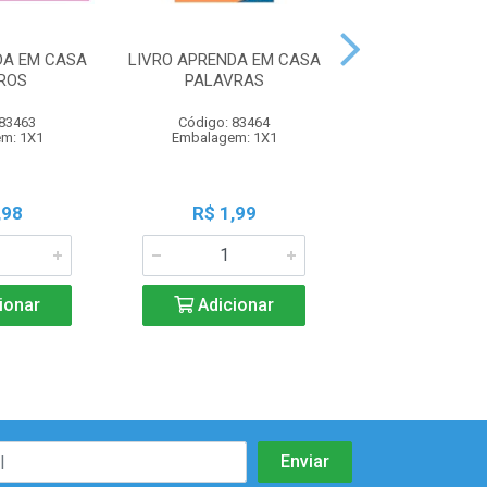
DA EM CASA
LIVRO APRENDA EM CASA
LIVRO APRENDA
ROS
PALAVRAS
PRE-ESCR
 83463
Código: 83464
Código: 83
m: 1X1
Embalagem: 1X1
Embalagem:
,98
R$ 1,99
R$ 1,9
ionar
Adicionar
Adicio