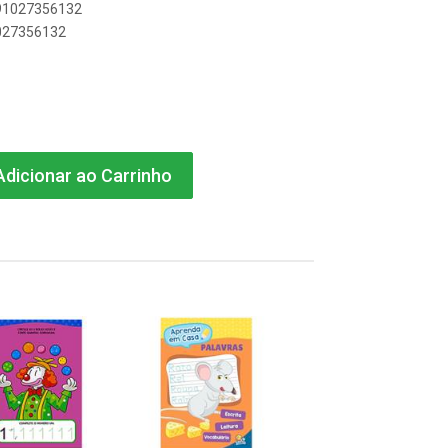
891027356132
1027356132
dicionar ao Carrinho