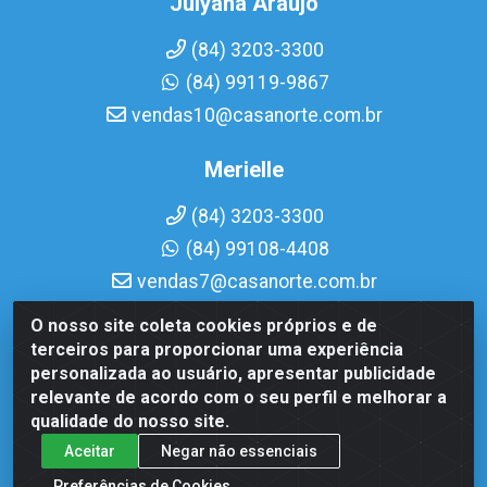
Julyana Araujo
(84) 3203-3300
(84) 99119-9867
vendas10@casanorte.com.br
Merielle
(84) 3203-3300
(84) 99108-4408
vendas7@casanorte.com.br
O nosso site coleta cookies próprios e de
Casa Norte LTDA - Av. Interventor Mário Câmara, 1815 -
terceiros para proporcionar uma experiência
Dix-Sept Rosado, Natal/RN - CEP 59054-600 - CNPJ
personalizada ao usuário, apresentar publicidade
08.713.513/0001-51
relevante de acordo com o seu perfil e melhorar a
qualidade do nosso site.
Aceitar
Negar não essenciais
Preferências de Cookies