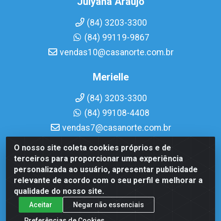
Julyana Araujo
(84) 3203-3300
(84) 99119-9867
vendas10@casanorte.com.br
Merielle
(84) 3203-3300
(84) 99108-4408
vendas7@casanorte.com.br
O nosso site coleta cookies próprios e de
Casa Norte LTDA - Av. Interventor Mário Câmara, 1815 -
terceiros para proporcionar uma experiência
Dix-Sept Rosado, Natal/RN - CEP 59054-600 - CNPJ
personalizada ao usuário, apresentar publicidade
08.713.513/0001-51
relevante de acordo com o seu perfil e melhorar a
qualidade do nosso site.
Aceitar
Negar não essenciais
Preferências de Cookies