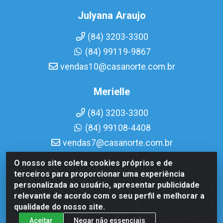
Julyana Araujo
(84) 3203-3300
(84) 99119-9867
vendas10@casanorte.com.br
Merielle
(84) 3203-3300
(84) 99108-4408
vendas7@casanorte.com.br
O nosso site coleta cookies próprios e de
Casa Norte LTDA - Av. Interventor Mário Câmara, 1815 -
terceiros para proporcionar uma experiência
Dix-Sept Rosado, Natal/RN - CEP 59054-600 - CNPJ
personalizada ao usuário, apresentar publicidade
08.713.513/0001-51
relevante de acordo com o seu perfil e melhorar a
qualidade do nosso site.
Aceitar
Negar não essenciais