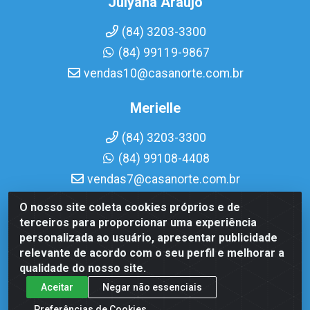
Julyana Araujo
(84) 3203-3300
(84) 99119-9867
vendas10@casanorte.com.br
Merielle
(84) 3203-3300
(84) 99108-4408
vendas7@casanorte.com.br
O nosso site coleta cookies próprios e de
Casa Norte LTDA - Av. Interventor Mário Câmara, 1815 -
terceiros para proporcionar uma experiência
Dix-Sept Rosado, Natal/RN - CEP 59054-600 - CNPJ
personalizada ao usuário, apresentar publicidade
08.713.513/0001-51
relevante de acordo com o seu perfil e melhorar a
qualidade do nosso site.
Aceitar
Negar não essenciais
Preferências de Cookies