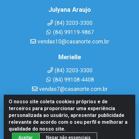
Julyana Araujo
(84) 3203-3300
(84) 99119-9867
vendas10@casanorte.com.br
Merielle
(84) 3203-3300
(84) 99108-4408
vendas7@casanorte.com.br
O nosso site coleta cookies próprios e de
Casa Norte LTDA - Av. Interventor Mário Câmara, 1815 -
terceiros para proporcionar uma experiência
Dix-Sept Rosado, Natal/RN - CEP 59054-600 - CNPJ
personalizada ao usuário, apresentar publicidade
08.713.513/0001-51
relevante de acordo com o seu perfil e melhorar a
qualidade do nosso site.
Aceitar
Negar não essenciais