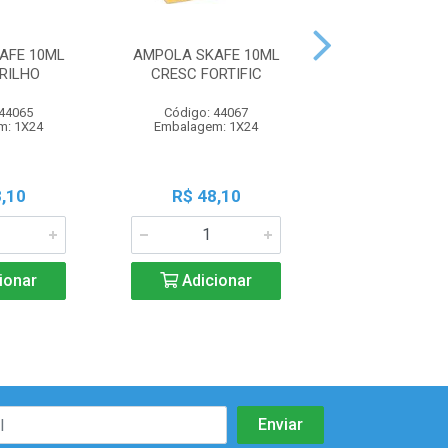
AFE 10ML
AMPOLA SKAFE 10ML
AMPOLA SKAFE 
RILHO
CRESC FORTIFIC
EM 1
 44065
Código: 44067
Código: 44
m: 1X24
Embalagem: 1X24
Embalagem: 
,10
R$ 48,10
R$ 48,1
ionar
Adicionar
Adicio