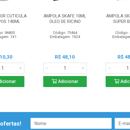
OR CUTICULA
AMPOLA SKAFE 10ML
AMPOLA SK
POS 140ML
OLEO DE RICINO
SUPER B
o: 96805
Código: 75464
Código:
agem: 1X1
Embalagem: 1X24
Embalage
 10,30
R$ 48,10
R$ 48
icionar
Adicionar
Adic
ofertas!