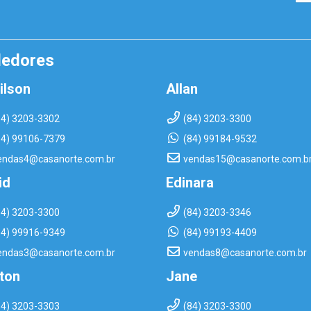
dedores
ilson
Allan
84) 3203-3302
(84) 3203-3300
84) 99106-7379
(84) 99184-9532
endas4@casanorte.com.br
vendas15@casanorte.com.b
id
Edinara
84) 3203-3300
(84) 3203-3346
84) 99916-9349
(84) 99193-4409
endas3@casanorte.com.br
vendas8@casanorte.com.br
rton
Jane
84) 3203-3303
(84) 3203-3300