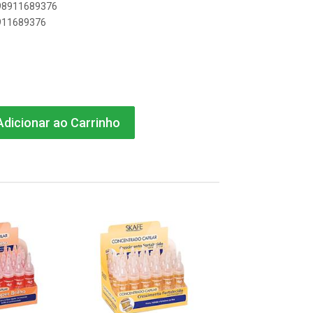
898911689376
8911689376
dicionar ao Carrinho