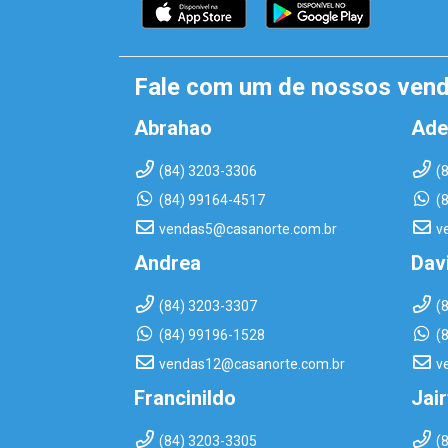
Fale com um de nossos ven
Abrahao
Ade
(84) 3203-3306
(
(84) 99164-4517
(
vendas5@casanorte.com.br
v
Andrea
Dav
(84) 3203-3307
(
(84) 99196-1528
(
vendas12@casanorte.com.br
v
Francinildo
Jai
(84) 3203-3305
(