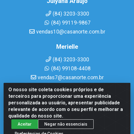
Julyana Araujo
(84) 3203-3300
(84) 99119-9867
vendas10@casanorte.com.br
Merielle
(84) 3203-3300
(84) 99108-4408
vendas7@casanorte.com.br
O nosso site coleta cookies próprios e de
Casa Norte LTDA - Av. Interventor Mário Câmara, 1815 -
terceiros para proporcionar uma experiência
Dix-Sept Rosado, Natal/RN - CEP 59054-600 - CNPJ
personalizada ao usuário, apresentar publicidade
08.713.513/0001-51
relevante de acordo com o seu perfil e melhorar a
qualidade do nosso site.
Aceitar
Negar não essenciais
Preferências de Cookies