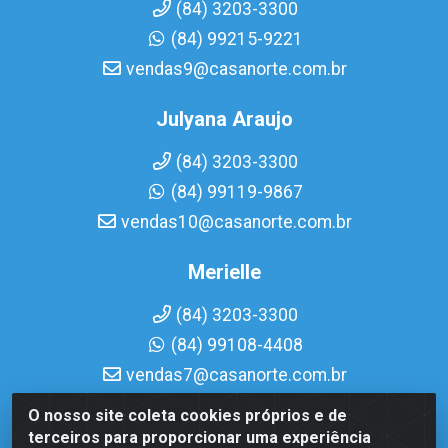
(84) 3203-3300
(84) 99215-9221
vendas9@casanorte.com.br
Julyana Araujo
(84) 3203-3300
(84) 99119-9867
vendas10@casanorte.com.br
Merielle
(84) 3203-3300
(84) 99108-4408
vendas7@casanorte.com.br
O nosso site coleta cookies próprios e de
Casa Norte LTDA - Av. Interventor Mário Câmara, 1815 -
terceiros para proporcionar uma experiência