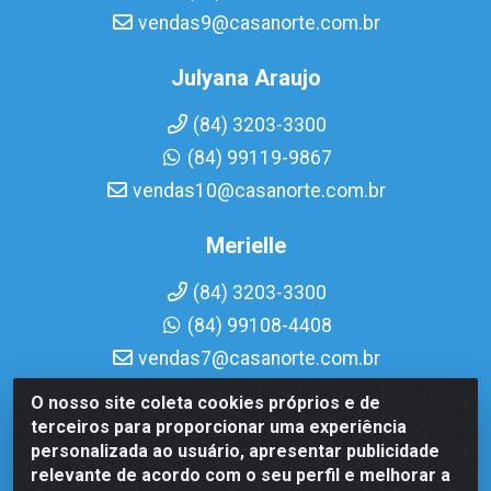
vendas9@casanorte.com.br
Julyana Araujo
(84) 3203-3300
(84) 99119-9867
vendas10@casanorte.com.br
Merielle
(84) 3203-3300
(84) 99108-4408
vendas7@casanorte.com.br
O nosso site coleta cookies próprios e de
Casa Norte LTDA - Av. Interventor Mário Câmara, 1815 -
terceiros para proporcionar uma experiência
Dix-Sept Rosado, Natal/RN - CEP 59054-600 - CNPJ
personalizada ao usuário, apresentar publicidade
08.713.513/0001-51
relevante de acordo com o seu perfil e melhorar a