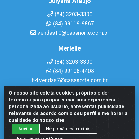
Julyana Araujo
(84) 3203-3300
(84) 99119-9867
vendas10@casanorte.com.br
Merielle
(84) 3203-3300
(84) 99108-4408
vendas7@casanorte.com.br
O nosso site coleta cookies próprios e de
Casa Norte LTDA - Av. Interventor Mário Câmara, 1815 -
terceiros para proporcionar uma experiência
Dix-Sept Rosado, Natal/RN - CEP 59054-600 - CNPJ
personalizada ao usuário, apresentar publicidade
08.713.513/0001-51
relevante de acordo com o seu perfil e melhorar a
qualidade do nosso site.
Aceitar
Negar não essenciais
Preferências de Cookies